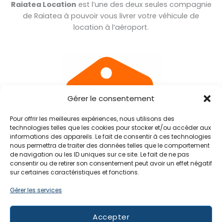
Raiatea Location
est l’une des deux seules compagnie
de Raiatea à pouvoir vous livrer votre véhicule de
location à l’aéroport.
Gérer le consentement
Pour offrir les meilleures expériences, nous utilisons des
technologies telles que les cookies pour stocker et/ou accéder aux
informations des appareils. Le fait de consentir à ces technologies
nous permettra de traiter des données telles que le comportement
de navigation ou les ID uniques sur ce site. Le fait de ne pas
Location longue durée
consentir ou de retirer son consentement peut avoir un effet négatif
Jusqu’à -50%
sur certaines caractéristiques et fonctions.
Profitez de
tarifs dégressifs
jusqu’à
-50%
sur une
Gérer les services
location longue durée.
Accepter