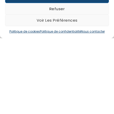
Refuser
Voir Les Préférences
Politique de cookies
Politique de confidentialité
Nous contacter
Dépannage
sur toute l’île
En cas de pépin, on vous dépanne
partout sur
Raiatea
, et
rapidement
.
Nos véhicules les plus loués